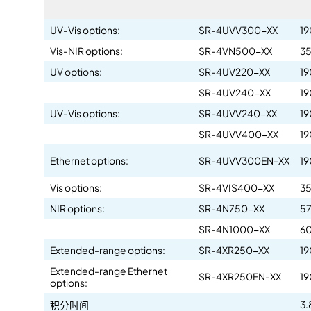
UV-Vis options:
SR-4UVV300-XX
19
Vis-NIR options:
SR-4VN500-XX
35
UV options:
SR-4UV220-XX
19
SR-4UV240-XX
19
UV-Vis options:
SR-4UVV240-XX
19
SR-4UVV400-XX
19
Ethernet options:
SR-4UVV300EN-XX
19
Vis options:
SR-4VIS400-XX
35
NIR options:
SR-4N750-XX
57
SR-4N1000-XX
60
Extended-range options:
SR-4XR250-XX
19
Extended-range Ethernet
SR-4XR250EN-XX
19
options:
3.
积分时间