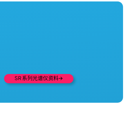
SR 系列光谱仪资料🡪