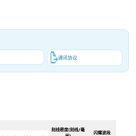
通讯协议
刻线密度(刻线/毫
闪耀波段
米)