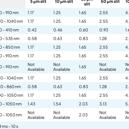
5 μm slit
10 μm slit
50 μm slit
1
slit
0 – 910 nm
1.17
1.25
1.65
2.55
4
0 – 1040 nm
1.17
1.25
1.65
2.55
4
0 – 410 nm
0.42
0.46
0.60
0.93
1.
0 – 535 nm
0.58
0.63
0.83
1.28
2.
0 – 850 nm
1.17
1.25
1.65
2.55
4
0 – 910 nm
1.17
1.25
1.65
2.55
4
Not
Not
Not
N
0 – 910 nm
1.65
Available
Available
Available
A
0 – 1040 nm
1.17
1.25
1.65
2.55
4
0 – 860 nm
0.58
0.63
0.83
1.28
2.
0 – 1050 nm
1.17
1.25
1.65
2.55
4
0 – 1050 nm
1.43
1.54
2.03
3.13
5
Not
Not
Not
N
0 – 1050 nm
2.03
Available
Available
Available
A
8 ms – 10 s