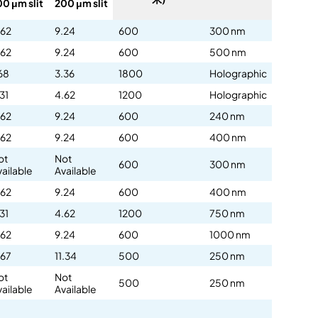
00 μm slit
200 μm slit
.62
9.24
600
300 nm
.62
9.24
600
500 nm
68
3.36
1800
Holographic
31
4.62
1200
Holographic
.62
9.24
600
240 nm
.62
9.24
600
400 nm
ot
Not
600
300 nm
vailable
Available
.62
9.24
600
400 nm
31
4.62
1200
750 nm
.62
9.24
600
1000 nm
.67
11.34
500
250 nm
ot
Not
500
250 nm
vailable
Available