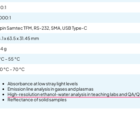
0:1
000:1
 pin Samtec TFM, RS-232, SMA, USB Type-C
.1 x 63.5 x 31.45 mm
4 g
°C – 55 °C
0 °C – 70 °C
Absorbance at low stray light levels
Emission line analysis in gases and plasmas
High-resolution ethanol-water analysis in teaching labs and QA/Q
Reflectance of solid samples