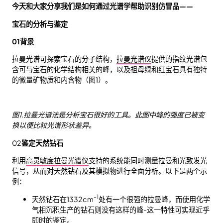
今天和大家分享我们是如何通过光谱学帮助识别仿冒品——
宝石的分析与鉴定
01背景
拉曼光谱可探索宝石的分子结构，
拉曼光谱仪
提供的指纹光谱包
含可与宝石的化学结构相关的峰，以及祖母绿和红宝石具有独特
的微量矿物质和内含物（图1）。
图1.拉曼光谱法是分析宝石很好的工具。此图中峰的强度已被变
换以便比较光谱形状差异。
02
鉴定天然钻石
利用
高灵敏度拉曼光谱仪
支持的系统能同时测量拉曼和光致发光
信号，从而对天然钻石及其模拟物进行全面分析。以下是两个示
例：
-1
天然钻石在1332cm
处有一个很强的拉曼峰，而使用化学
气相沉积生产的钻石则没有这样的峰-这一特性可实现近乎
即时的鉴定。