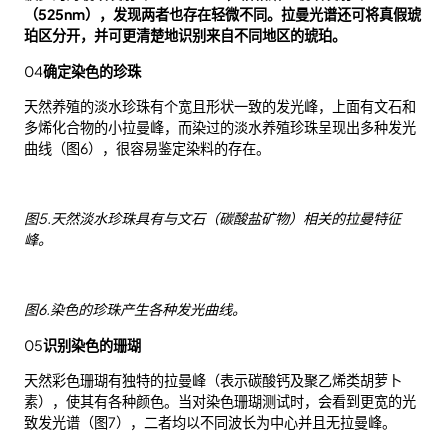
（525nm），发现两者也存在轻微不同。拉曼光谱还可将真假琥
珀区分开，并可更清楚地识别来自不同地区的琥珀。
04
确定染色的珍珠
天然养殖的淡水珍珠有个宽且形状一致的发光峰，上面有文石和
多烯化合物的小拉曼峰，而染过的淡水养殖珍珠呈现出多种发光
曲线（图6），很容易鉴定染料的存在。
图5.天然淡水珍珠具有与文石（碳酸盐矿物）相关的拉曼特征
峰。
图6.染色的珍珠产生各种发光曲线。
05
识别染色的珊瑚
天然彩色珊瑚有独特的拉曼峰（表示碳酸钙及聚乙烯类胡萝卜
素），使其有各种颜色。当对染色珊瑚测试时，会看到更宽的光
致发光谱（图7），二者均以不同波长为中心并且无拉曼峰。