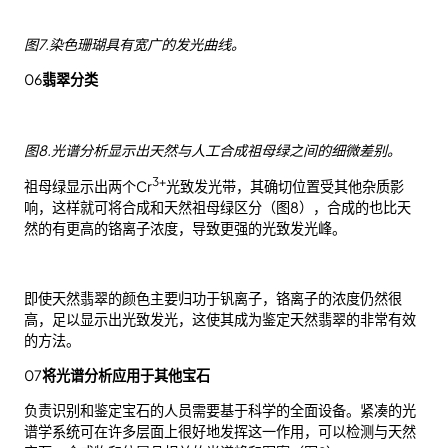
图7.染色珊瑚具有宽广的发光曲线。
06
翡翠分类
图8.光谱分析显示出天然与人工合成祖母绿之间的细微差别。
3+
祖母绿显示出两个Cr
光致发光带，其确切位置受其他杂质影
响，这样就可将合成和天然祖母绿区分（图8），合成的也比天
然的有更高的铬离子浓度，导致更强的光致发光峰。
即使天然翡翠的颜色主要归功于钒离子，铬离子的浓度仍然很
高，足以显示出光致发光，这使其成为鉴定天然翡翠的非常有效
的方法。
07
将光谱分析应用于其他宝石
负责识别和鉴定宝石的人员需要基于科学的全面设备。紧凑的光
谱学系统可在许多层面上很好地发挥这一作用，可以检测与天然