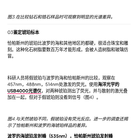
图3.在比较钻石和锆石样品时可观察到明显的光谱差异。
03
鉴定琥珀标本
恰帕斯州的琥珀比波罗的海和其他地区的都硬，很适合珠宝和雕
刻。这种化石树脂要数百万年才能形成，会被人造树脂和玻璃仿
冒。
科研人员将假琥珀与波罗的海和恰帕斯州的比较，观察在
457nm，488nm，514nm处激发的荧光。使用
海洋光学的
USB4000光谱仪
，对两种琥珀测出了荧光，并与散射的激光叠
加在一起，但对于假琥珀则没看到信号（图4）。
图4.与天然琥珀不同，假琥珀没有荧光反应。进一步的调查还揭
示了恰帕斯州和波罗的海琥珀样品的差异。
波罗的海琥珀发射峰（535nm），恰帕斯州琥珀发射峰