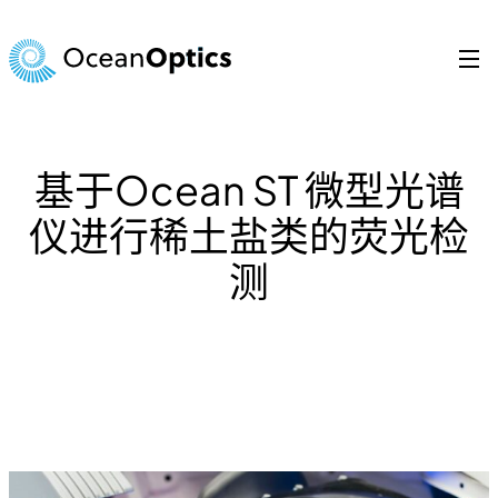
跳
至
内
容
Search
for:
基于Ocean ST 微型光谱
仪进行稀土盐类的荧光检
测