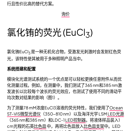
行且性价比高的替代方案。
询价
氯化铕的荧光 (EuCl
)
3
氯化铕EuCl
是一种无机化合物，受激发光刺激时会发射红色荧
3
光，该特性使其被用于多种照明产品当中。
系统搭建和配置
模块化光谱测试系统的一个优点是可以轻松更换任意附件从而优
化测量过程。例如，在测量中，我们测试了365 nm和385 nm激
发波长以比较每个波长的荧光效应，也测试了使用不同的滑动平
均次数对结果的影响（图1）。
为了测量78 mM浓度EuCl3溶液的荧光特性，我们使用了
Ocean
ST-VIS微型光谱仪
（350-810 nm）以及海洋光学 LSM
LED光源
（365 nm和385 nm）和LDC-1
LED控制器
。将液体样品装入1
cm光程的石英
比色皿
中，再将比色皿放入
比色皿支架
中。LED