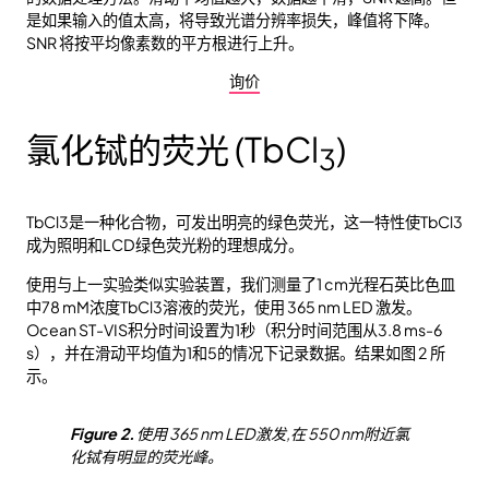
是如果输入的值太高，将导致光谱分辨率损失，峰值将下降。
SNR 将按平均像素数的平方根进行上升。
询价
氯化铽的荧光 (TbCl
)
3
TbCl3是一种化合物，可发出明亮的绿色荧光，这一特性使TbCl3
成为照明和LCD绿色荧光粉的理想成分。
使用与上一实验类似实验装置，我们测量了1 cm光程石英比色皿
中78 mM浓度TbCl3溶液的荧光，使用 365 nm LED 激发。
Ocean ST-VIS积分时间设置为1秒（积分时间范围从3.8 ms-6
s），并在滑动平均值为1和5的情况下记录数据。结果如图 2 所
示。
Figure 2.
使用 365 nm LED激发,在 550 nm附近氯
化铽有明显的荧光峰。