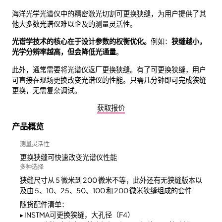
海洋光学光谱仪中的精密激光切割可更换狭缝，为用户提供了其
他大多数光谱仪难以企及的测量灵活性。
光谱学技术的核心在于设计参数的权衡优化。
例如：
狭缝越小，
光学分辨率越高，但会降低光通量
。
此外，通常需要将光谱仪返厂更换狭缝。有了可更换狭缝，用户
可直接在现场更换改变光谱仪的性能。只需几分钟即可完成狭缝
更换，无需复杂调试。
获取报价
产品概览
测量灵活性
更换狭缝可快速改变光谱仪性能
多种选择
狭缝尺寸从 5 微米到 200 微米不等，此外还有无狭缝版本以
及由 5、10、25、50、100 和 200 微米狭缝组成的套件
随货配件清单：
▸ INSTMA可更换狭缝，大孔径（F4）