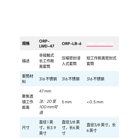
ORP-
规格
ORP-LB-6
ORP-SWD-LB
LWD-47
非接触式
压缩密封浸
短工作距离密封式
描述
长工作距
入式套筒
套筒
离套筒
套筒材
316 不锈钢
316 不锈钢
316 不锈钢
料
47 mm
聚焦透
注：20 至
镜工作
5 mm
< 0.5 mm
100 mm可
距离
选
直径 1 英
直径3/8 英
直径3/8 英寸，长
尺寸
寸，长3.9
寸，长6 英
6 英寸
英寸
寸