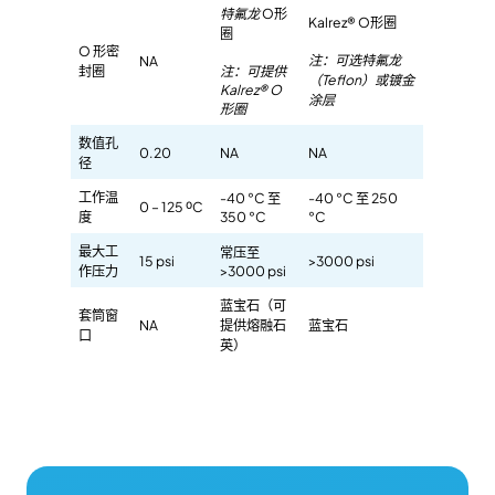
特氟龙
O形
Kalrez® O形圈
圈
O 形密
注：可选特氟龙
NA
封圈
注：可提供
（Teflon）或镀金
Kalrez® O
涂层
形圈
数值孔
0.20
NA
NA
径
工作温
-40 °C 至
-40 °C 至 250
0 – 125 ⁰C
度
350 °C
°C
最大工
常压至
15 psi
>3000 psi
作压力
>3000 psi
蓝宝石（可
套筒窗
NA
提供熔融石
蓝宝石
口
英）