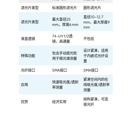
滤光片类型
标准圆形滤光片
圆形滤光片
直径10–12.7
最大直径25
滤光片类型
mm，最大厚度9
mm，厚度6 mm
mm
74-UV f/2透
准直透镜
不包括
镜，高通量
设计紧凑，适用
包含手动遮光轮
特殊功能
于内嵌式光纤设
用于暗光谱测量
置
光纤接口
SMA接口
SMA接口
紧凑空间内的在
快速吸光度/透射
应用
线吸光度/透射率
率测量
测量
结构紧凑，可连
优势
经济实用
接光纤