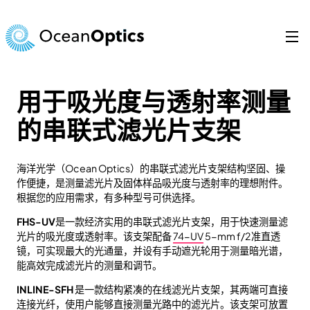
跳
至
内
容
Search
for:
用于吸光度与透射率测量
的串联式滤光片支架
海洋光学（Ocean Optics）的串联式滤光片支架结构坚固、操
作便捷，是测量滤光片及固体样品吸光度与透射率的理想附件。
根据您的应用需求，有多种型号可供选择。
FHS-UV
是一款经济实用的串联式滤光片支架，用于快速测量滤
光片的吸光度或透射率。该支架配备
74-UV
5-mm f/2准直透
镜，可实现最大的光通量，并设有手动遮光轮用于测量暗光谱，
能高效完成滤光片的测量和调节。
INLINE-SFH
是一款结构紧凑的在线滤光片支架，其两端可直接
连接光纤，使用户能够直接测量光路中的滤光片。该支架可放置