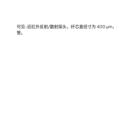
可见-近红外反射/散射探头，纤芯直径寸为 400 µm，长
管。