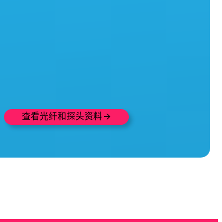
查看光纤和探头资料 🡪