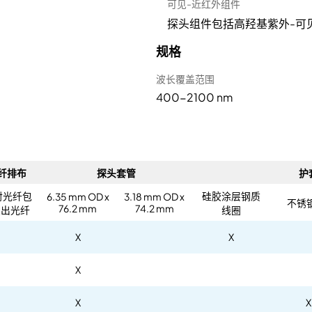
可见-近红外组件
探头组件包括高羟基紫外-可见光
规格
波长覆盖范围
400-2100 nm
纤排布
探头套管
护
射光纤包
硅胶涂层钢质
6.35 mm OD x
3.18 mm OD x
不锈钢
76.2 mm
74.2 mm
读出光纤
线圈
X
X
X
X
X