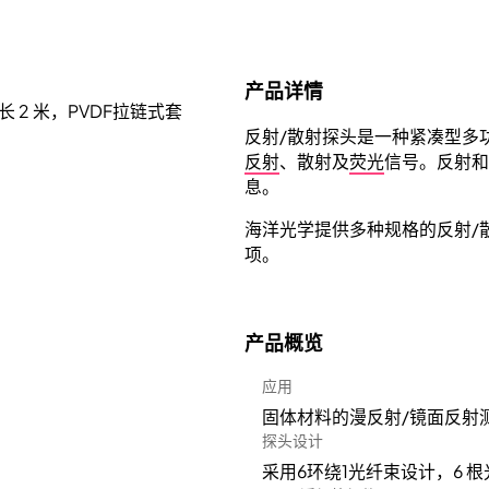
产品详情
 2 米，PVDF拉链式套
反射/散射探头是一种紧凑型多
反射
、散射及
荧光
信号。反射和
息。
海洋光学提供多种规格的反射/
项。
产品概览
应用
固体材料的漫反射/镜面反射
探头设计
采用6环绕1光纤束设计，6 