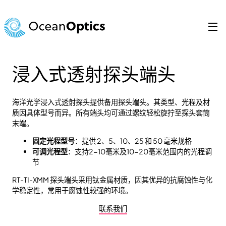
跳
至
内
容
Search
for:
浸入式透射探头端头
海洋光学浸入式透射探头提供备用探头端头。其类型、光程及材
质因具体型号而异。所有端头均可通过螺纹轻松旋拧至探头套筒
末端。
固定光程型号
：提供 2、5、10、25 和 50 毫米规格
可调光程型
：支持2-10毫米及10-20毫米范围内的光程调
节
RT-TI-XMM 探头端头采用钛金属材质，因其优异的抗腐蚀性与化
学稳定性，常用于腐蚀性较强的环境。
联系我们