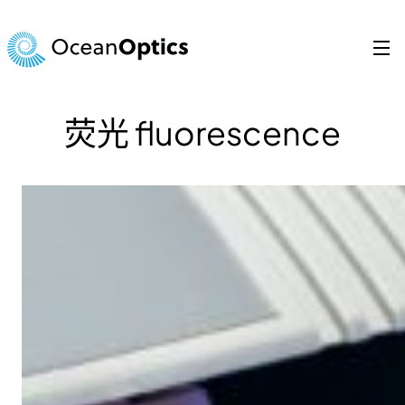
跳
至
内
容
荧光 fluorescence