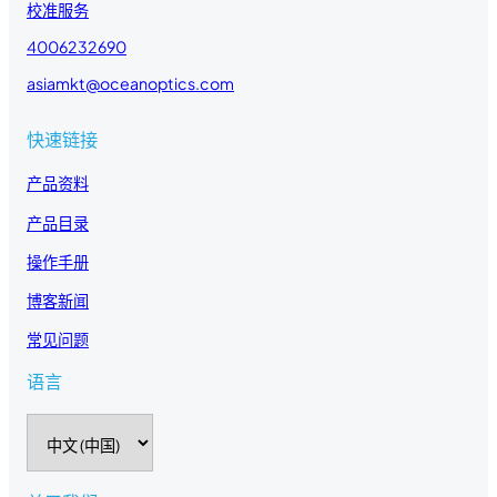
校准服务
4006232690
asiamkt@oceanoptics.com
快速链接
产品资料
产品目录
操作手册
博客新闻
常见问题
语言
选
择
语
言