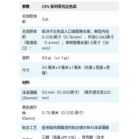
参数
CFV 系列荧光比色皿
无效腔体
2 μL
积
无效腔体
取决于比色皿入口端管路长度；典型内径
积
0.030英寸（0.76 mm），外径0.063英寸
（管道接
（1.6 mm）；单侧管路长度1.5英寸（38
口）：
mm）
容积
50 μL（+/- 1 μL）
50 毫米 x 9 毫米 x 1 毫米（长度 x 宽度 x 厚
尺寸
度）
材料
50 mm（0.002英寸）（紫外透光至220
泽诺薄膜
(Zeonor)
nm）
黑色德尔
0.75 毫米（0.030 英寸）
林
(Delrin)
粘合工艺
医用级丙烯酸溶剂粘合德尔林与泽诺薄膜
乙醇（浓度≤99.5%）、异丙醇（含水