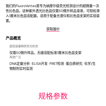
我们的FluoroVettes是专为纳摩尔级荧光检测设计的超微量一次
性比色皿。这种紫外透光比色皿仅需50微升样品溶液，可轻松滑
入1厘米比色皿适配器，适用于配备光谱仪和比色皿支架的实验装
置。
获取报价
产品概览
超低容量精密荧光检测
仅需50微升样品，无缝适配标准1厘米比色皿支架
用途广泛
DNA定量分析 · ELISA开发 · FRET检测 · 蛋白质研究 · 化学/生
物制剂实时监测
规格参数