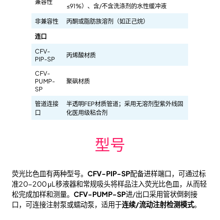
兼容性
≤91%）、含/不含洗涤剂的水性缓冲液
非兼容性
丙酮或脂肪族溶剂（如正己烷）
连口
CFV-
丙烯酸材质
PIP-SP
CFV-
PUMP-
聚砜材质
SP
管道连接
半透明FEP材质管道；采用无溶剂型紫外线固
口
化医用级粘合剂
型号
荧光比色皿有两种型号。
CFV-PIP-SP
配备进样端口，可通过标
准20-200 μL移液器和常规吸头将样品注入荧光比色皿，从而轻
松完成加样和测量。
CFV-PUMP-SP
进/出口采用管状倒刺接
口，可连接注射泵或蠕动泵，适用于
连续/流动注射检测模式
。