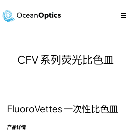
跳
至
内
容
Search
for:
CFV 系列荧光比色皿
FluoroVettes 一次性比色皿
产品详情